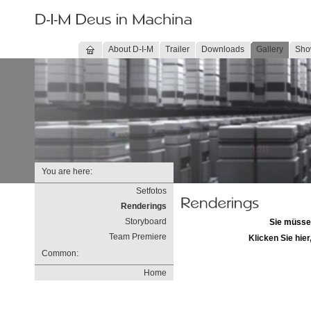
About D-I-M
Trailer
Downloads
Gallery
Sho
You are here:
Setfotos
Renderings
Storyboard
Sie müssen
Team Premiere
Klicken Sie hier
Common:
Home